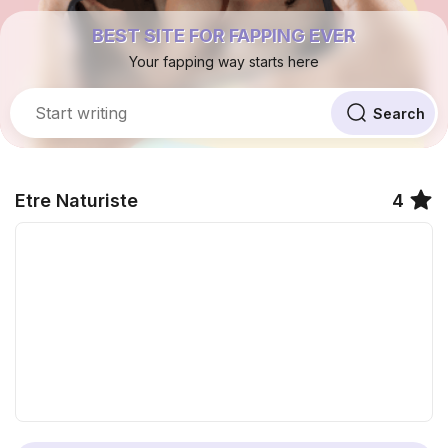
BEST SITE FOR FAPPING EVER
Your fapping way starts here
Etre Naturiste
4