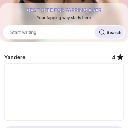
BEST SITE FOR FAPPING EVER
Your fapping way starts here
Yandere
4