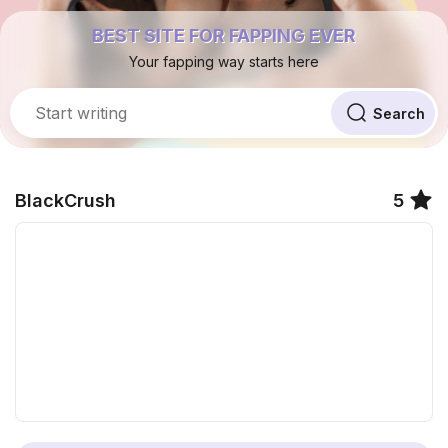
BEST SITE FOR FAPPING EVER
Your fapping way starts here
BlackCrush
5