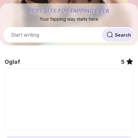
BEST SITE FOR FAPPING EVER
Your fapping way starts here
Oglaf
5