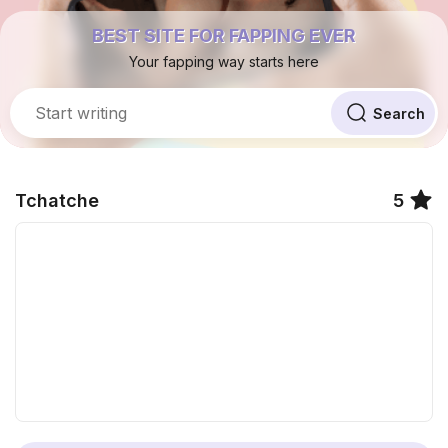
BEST SITE FOR FAPPING EVER
Your fapping way starts here
Tchatche
5