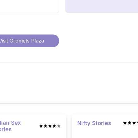
Visit
Gromets Plaza
dian Sex
Nifty Stories
ories