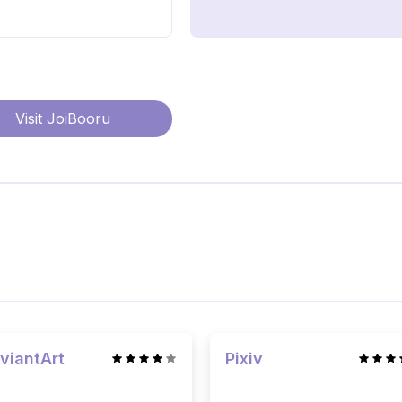
Visit
JoiBooru
viantArt
Pixiv