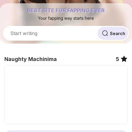
BEST SITE FOR FAPPING EVER
Your fapping way starts here
Naughty Machinima
5