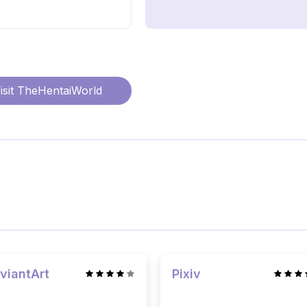
isit
TheHentaiWorld
viantArt
Pixiv